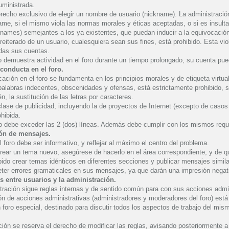
uministrada.
erecho exclusivo de elegir un nombre de usuario (nickname). La administració
ame, si el mismo viola las normas morales y éticas aceptadas, o si es insultan
knames) semejantes a los ya existentes, que puedan inducir a la equivocación 
o reiterado de un usuario, cualesquiera sean sus fines, está prohibido. Esta 
das sus cuentas.
o demuestra actividad en el foro durante un tiempo prolongado, su cuenta pue
 conducta en el foro.
ación en el foro se fundamenta en los principios morales y de etiqueta virtu
palabras indecentes, obscenidades y ofensas, está estrictamente prohibido, 
n, la sustitución de las letras por caracteres.
clase de publicidad, incluyendo la de proyectos de Internet (excepto de casos
hibida.
o debe exceder las 2 (dos) líneas. Además debe cumplir con los mismos requi
ión de mensajes.
el foro debe ser informativo, y reflejar al máximo el centro del problema.
rear un tema nuevo, asegúrese de hacerlo en el área correspondiente, y de q
bido crear temas idénticos en diferentes secciones y publicar mensajes simil
ter errores gramaticales en sus mensajes, ya que darán una impresión negat
s entre usuarios y la administración.
tración sigue reglas internas y de sentido común para con sus acciones admini
ón de acciones administrativas (administradores y moderadores del foro) está
 foro especial, destinado para discutir todos los aspectos de trabajo del mis
ción se reserva el derecho de modificar las reglas, avisando posteriormente a