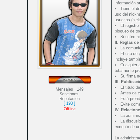
información s
Tiene el d
uso del nickn
usuarios (nic
El registr
bloqueo de to
Si usted n
II. Reglas de
La comunic
El uso de 
incluye tambié
Cualquier 
totalmente pro
Su firma n
III. Publicac
El título d
Mensajes :
149
Antes de c
Sanciones:
Reputacion
Está prohi
[ 193 ]
Evite come
Offline
IV. Relacione
La adminis
La discusi
excepto de un
La administra