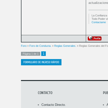
actualizacion
La Confianza 
Todo Poder vi
Contactame
Foro
»
Foro de Conducta.
»
Reglas Generales.
»
Reglas Generales del F
1
Página
1
de
1
CONTACTO
PU
Contacto Directo.