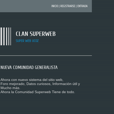
INICIO
|
REGISTRARSE
|
ENTRADA
CLAN SUPERWEB
SUPER WEB UCOZ
NUEVA COMUNIDAD GENERALISTA
AHORA ZONA CURIOSIDADES!
BUSCAMOS COLABORADORES
Ahora con nuevo sistema del sitio web,
Nuestra comunidad tiene que ir creciendo poco a
Ahora con la Nueva crisis de falta de Miembros
Foro mejorado, Datos curiosos, Información útil y
poco de un modo u otro,
Activos, estamos buscando Colaboradores que
Mucho más.
siempre necesitamos fuentes independiendes de
ayuden
Ahora la Comunidad Superweb Tiene de todo.
acceso de visitas
Aportando
Por lo cual ahora iniciaremos a publicar todo tipo
• Temas en el foro
de Curiosidades
• Noticias
• Datos Curiosos y Mucho más.