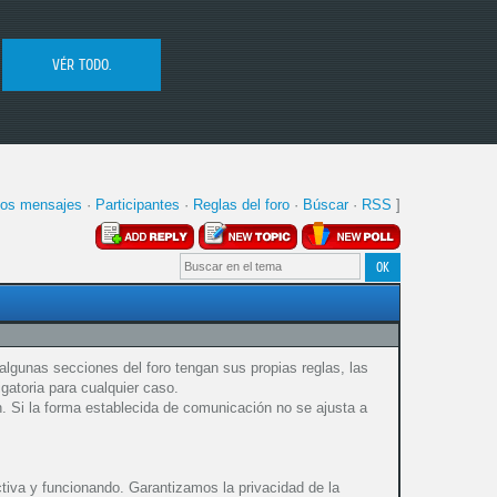
VÉR TODO.
VÉR TODO
VÉR TODO
os mensajes
·
Participantes
·
Reglas del foro
·
Búscar
·
RSS
]
algunas secciones del foro tengan sus propias reglas, las
gatoria para cualquier caso.
. Si la forma establecida de comunicación no se ajusta a
activa y funcionando. Garantizamos la privacidad de la