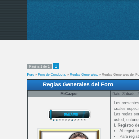
1
Página
1
de
1
Foro
»
Foro de Conducta.
»
Reglas Generales.
»
Reglas Generales del F
Reglas Generales del Foro
MrCazper
Date: Sábado, 
Las presentes
cuales especi
Las reglas so
usted, entonc
I. Registro d
Al registr
Para regis