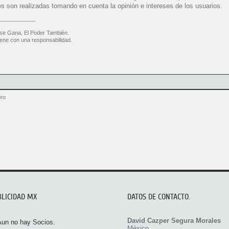
es son realizadas tomando en cuenta la opinión e intereses de los usuarios.
se Gana, El Poder También.
ene con una responsabilidad.
oro
BLICIDAD MX
DATOS DE CONTACTO.
David Cazper Segura Morales
Aun no hay Socios.
México.