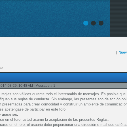
1
2
3
[
Nuev
oro
2014-03-29, 10:48 AM | Message #
1
 reglas son válidas durante todo el intercambio de mensajes. Es posible que 
fiquen sus reglas de conducta. Sin embargo, las presentes son de acción obli
n presentadas para crear comodidad y construir un ambiente de comunicación
es absténgase de participar en este foro.
e usuarios.
arse en el foro, usted asume la aceptación de las presentes Reglas.
trarse en el foro, el usuario debe proporcionar una dirección e-mail que esté 