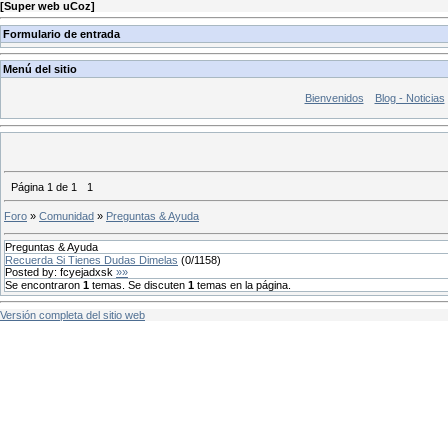
[
Super web uCoz
]
Formulario de entrada
Menú del sitio
Bienvenidos
Blog - Noticias
Página
1
de
1
1
Foro
»
Comunidad
»
Preguntas & Ayuda
Preguntas & Ayuda
Recuerda Si Tienes Dudas Dimelas
(
0
/
1158
)
Posted by:
fcyejadxsk
»»
Se encontraron
1
temas. Se discuten
1
temas en la página.
Versión completa del sitio web