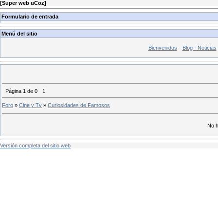
[
Super web uCoz
]
Formulario de entrada
Menú del sitio
Bienvenidos
Blog - Noticias
Página
1
de
0
1
Foro
»
Cine y Tv
»
Curiosidades de Famosos
No h
Versión completa del sitio web